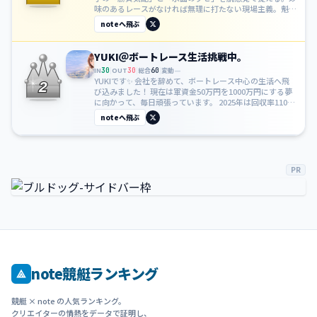
味のあるレースがなければ無理に打たない現場主義。魁
（さきがけ）親方の職人の勘が導き出す、ガチの厳選予想
noteへ飛ぶ
を毎日配信中！
YUKI＠ボートレース生活挑戦中。
—
IN
30
|
OUT
30
|
総合
60
|
変動
YUKIです✨ 会社を辞めて、ボートレース中心の生活へ飛
2
び込みました！ 現在は軍資金50万円を1000万円にする夢
に向かって、毎日頑張っています。 2025年は回収率110％
でした。 私の予想が、皆さんの的中につながれば嬉しい
noteへ飛ぶ
です。 一緒に楽しみながら勝ちましょう！
PR
note競艇ランキング
競艇 × note の人気ランキング。
クリエイターの情熱をデータで証明し、